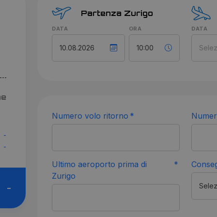
Partenza Zurigo
DATA
ORA
DATA
ne
Numero volo ritorno
Numero
-
-
Ultimo aeroporto prima di
Conseg
Zurigo
-