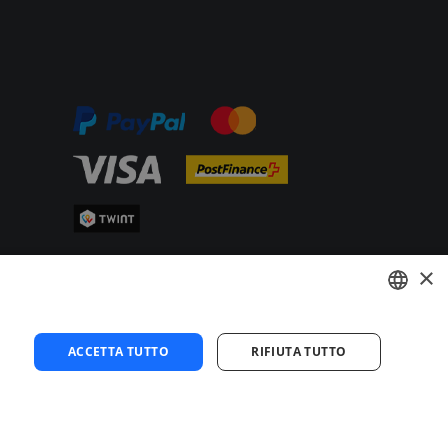
×
GERMAN
ACCETTA TUTTO
RIFIUTA TUTTO
ENGLISH
FRENCH
© SPEEDPARKING AG 2026
ITALIAN