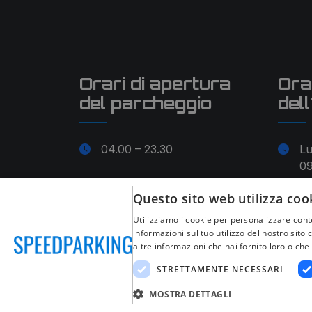
Orari di apertura
Ora
del parcheggio
dell
04.00 – 23.30
L
09
13
Questo sito web utilizza coo
Utilizziamo i cookie per personalizzare conte
informazioni sul tuo utilizzo del nostro sito
altre informazioni che hai fornito loro o che 
STRETTAMENTE NECESSARI
Note legali
|
Condizioni generali di contratto
MOSTRA DETTAGLI