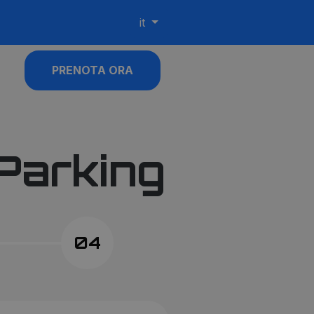
it
PRENOTA ORA
 Parking
04