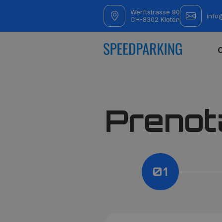
Werftstrasse 80
info
CH-8302 Kloten
Prenota
01