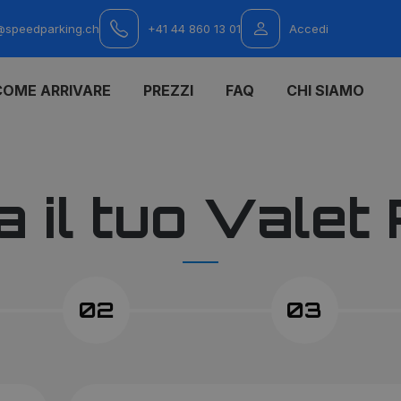
@speedparking.ch
+41 44 860 13 01
Accedi
COME ARRIVARE
PREZZI
FAQ
CHI SIAMO
 il tuo Valet
02
03