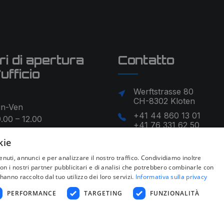
ri di apertura
Contatto
'ufficio
Werftstrasse 80
CH-8302 Kloten
un-Ven
+41 44 860 13 01
.00 – 12.00
+41 76 331 62 50
.30 – 17.00
info@speedparking.ch
kie
nuti, annunci e per analizzare il nostro traffico. Condividiamo inoltre
 con i nostri partner pubblicitari e di analisi che potrebbero combinarle con
hanno raccolto dal tuo utilizzo dei loro servizi.
Informativa sulla privacy
PERFORMANCE
TARGETING
FUNZIONALITÀ
|
Informativa sulla privacy